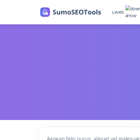
Levels
Level 2
Level 2 with
Aenean felis purus, aliquet vel malesua