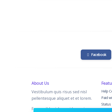
Facebook
About Us
Featu
Help C
Vestibulum quis risus sed nisl
Paid w
pellentesque aliquet et et lorem.
Status
Fusce nibh nisl, gravida nec ipsum
Chang