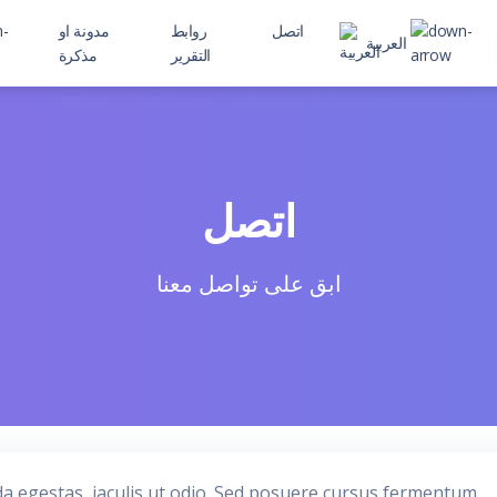
اتصل
روابط
مدونة او
العربية
التقرير
مذكرة
 child
اتصل
ابق على تواصل معنا
da egestas, iaculis ut odio. Sed posuere cursus fermentum.