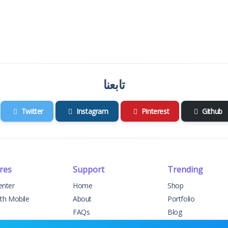
تابعنا
Twitter
Instagram
Pinterest
Github
res
Support
Trending
enter
Home
Shop
ith Mobile
About
Portfolio
FAQs
Blog
elog
Support
Events