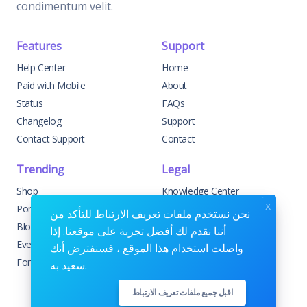
condimentum velit.
Features
Support
Help Center
Home
Paid with Mobile
About
Status
FAQs
Changelog
Support
Contact Support
Contact
Trending
Legal
Shop
Knowledge Center
x
Portfolio
Custom Development
نحن نستخدم ملفات تعريف الارتباط للتأكد من
Blog
Sponsorships
أننا نقدم لك أفضل تجربة على موقعنا. إذا
Events
Terms & Conditions
واصلت استخدام هذا الموقع ، فسنفترض أنك
Forums
Privacy Policy
سعيد به.
اقبل جميع ملفات تعريف الارتباط