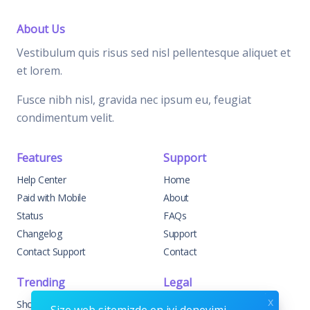
About Us
Vestibulum quis risus sed nisl pellentesque aliquet et
et lorem.
Fusce nibh nisl, gravida nec ipsum eu, feugiat
condimentum velit.
Features
Support
Help Center
Home
Paid with Mobile
About
Status
FAQs
Changelog
Support
Contact Support
Contact
Trending
Legal
x
Shop
Knowledge Center