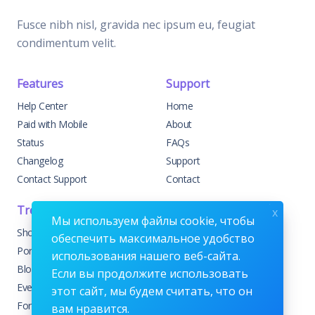
Fusce nibh nisl, gravida nec ipsum eu, feugiat
condimentum velit.
Features
Support
Help Center
Home
Paid with Mobile
About
Status
FAQs
Changelog
Support
Contact Support
Contact
Trending
Legal
x
Мы используем файлы cookie, чтобы
Shop
Knowledge Center
обеспечить максимальное удобство
Portfolio
Custom Development
использования нашего веб-сайта.
Blog
Sponsorships
Если вы продолжите использовать
Events
Terms & Conditions
этот сайт, мы будем считать, что он
Forums
Privacy Policy
вам нравится.