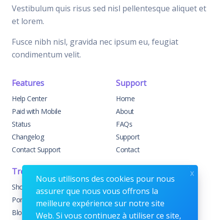
Vestibulum quis risus sed nisl pellentesque aliquet et
et lorem.
Fusce nibh nisl, gravida nec ipsum eu, feugiat
condimentum velit.
Features
Support
Help Center
Home
Paid with Mobile
About
Status
FAQs
Changelog
Support
Contact Support
Contact
Trending
Legal
x
Nous utilisons des cookies pour nous
Shop
Knowledge Center
assurer que nous vous offrons la
Portfolio
Custom Development
meilleure expérience sur notre site
Blog
Sponsorships
Web. Si vous continuez à utiliser ce site,