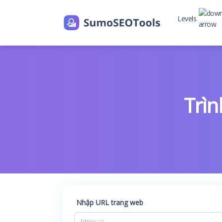
Levels
Level 2
Level 2 with
Trìn
Nhập URL trang web