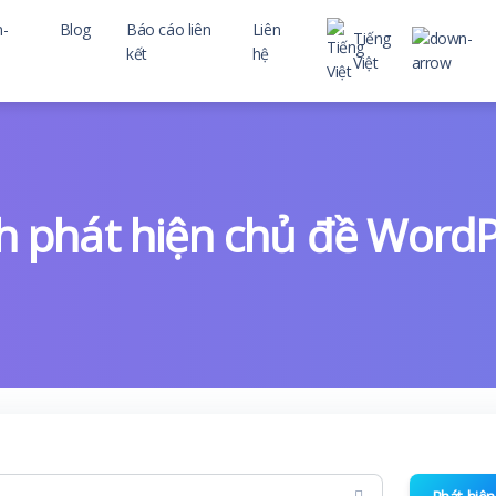
Blog
Báo cáo liên
Liên
Tiếng
kết
hệ
Việt
 child
h phát hiện chủ đề Word