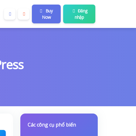
Buy
Đăng
Now
nhập
Press
Các công cụ phổ biến