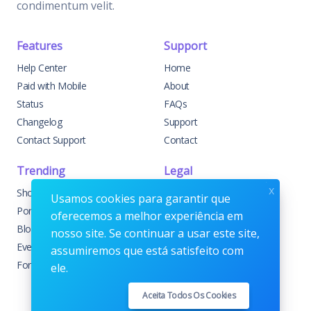
condimentum velit.
Features
Support
Help Center
Home
Paid with Mobile
About
Status
FAQs
Changelog
Support
Contact Support
Contact
Trending
Legal
x
Shop
Knowledge Center
Usamos cookies para garantir que
Portfolio
Custom Development
oferecemos a melhor experiência em
Blog
Sponsorships
nosso site. Se continuar a usar este site,
Events
Terms & Conditions
assumiremos que está satisfeito com
Forums
Privacy Policy
ele.
Aceita Todos Os Cookies