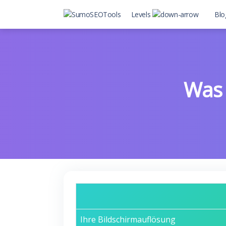
Levels
Blo
Level 2
Level 2 with child
Was 
Ihre Bildschirmauflösung